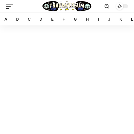
A
B
C
D
E
F
G
H
I
J
K
L