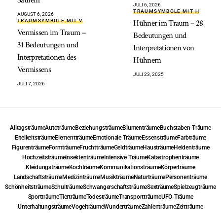
Saurem
JULI 6, 2026
TRAUMSYMBOLE MIT H
AUGUST 6, 2026
TRAUMSYMBOLE MIT V
Hühner im Traum – 28
Vermissen im Traum –
Bedeutungen und
31 Bedeutungen und
Interpretationen von
Interpretationen des
Hühnern
Vermissens
JULI 23, 2025
JULI 7, 2026
Alltagsträume
Autoträume
Beziehungsträume
Blumenträume
Buchstaben-Träume
Eitelkeitsträume
Elementträume
Emotionale Träume
Essensträume
Farbträume
Figurenträume
Formträume
Fruchtträume
Geldträume
Hausträume
Heldenträume
Hochzeitsträume
Insektenträume
Intensive Träume
Katastrophenträume
Kleidungsträume
Kochträume
Kommunikationsträume
Körperträume
Landschaftsträume
Medizinträume
Musikträume
Naturträume
Personenträume
Schönheitsträume
Schulträume
Schwangerschaftsträume
Sexträume
Spielzeugträume
Sportträume
Tierträume
Todesträume
Transportträume
UFO-Träume
Unterhaltungsträume
Vogelträume
Wunderträume
Zahlenträume
Zeitträume