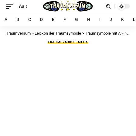
Aa
A
B
C
D
E
F
G
H
I
J
K
L
TraumVersum
>
Lexikon der Traumsymbole
>
Traumsymbole mit A
>
Amphibium im Traum – 24 Bedeutungen und Interpretationen von einem Amphibium
TRAUMSYMBOLE MIT A