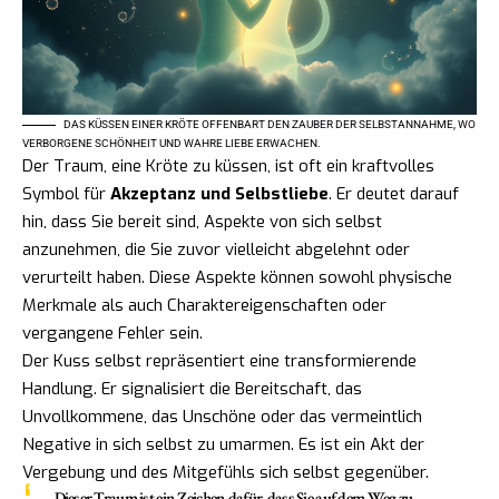
DAS KÜSSEN EINER KRÖTE OFFENBART DEN ZAUBER DER SELBSTANNAHME, WO
VERBORGENE SCHÖNHEIT UND WAHRE LIEBE ERWACHEN.
Der Traum, eine Kröte zu küssen, ist oft ein kraftvolles
Symbol für
Akzeptanz und Selbstliebe
. Er deutet darauf
hin, dass Sie bereit sind, Aspekte von sich selbst
anzunehmen, die Sie zuvor vielleicht abgelehnt oder
verurteilt haben. Diese Aspekte können sowohl physische
Merkmale als auch Charaktereigenschaften oder
vergangene Fehler sein.
Der Kuss selbst repräsentiert eine transformierende
Handlung. Er signalisiert die Bereitschaft, das
Unvollkommene, das Unschöne oder das vermeintlich
Negative in sich selbst zu umarmen. Es ist ein Akt der
Vergebung und des Mitgefühls sich selbst gegenüber.
Dieser Traum ist ein Zeichen dafür, dass Sie auf dem Weg zu