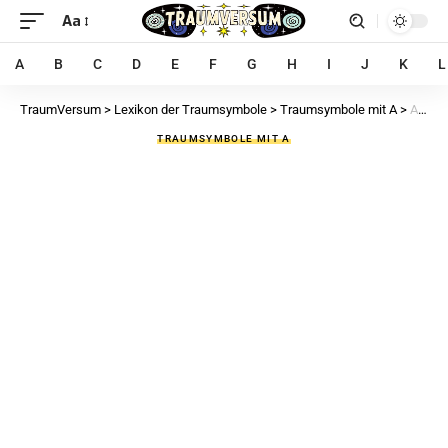
Aa
A
B
C
D
E
F
G
H
I
J
K
L
TraumVersum
>
Lexikon der Traumsymbole
>
Traumsymbole mit A
>
Anatomie im Traum – 27 Bedeutungen und Interpretationen der Anatomie
TRAUMSYMBOLE MIT A