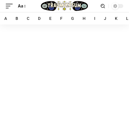
Aa
A
B
C
D
E
F
G
H
I
J
K
L