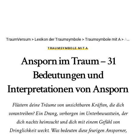
TraumVersum
>
Lexikon der Traumsymbole
>
Traumsymbole mit A
>
Ansporn im Traum – 31 Bedeutungen und Interpretationen von Ansporn
TRAUMSYMBOLE MIT A
Ansporn im Traum – 31
Bedeutungen und
Interpretationen von Ansporn
Flüstern deine Träume von unsichtbaren Kräften, die dich
vorantreiben? Ein Drang, verborgen im Unterbewusstsein, der
dich nachts heimsucht und dich mit einem Gefühl von
Dringlichkeit weckt. Was bedeuten diese feurigen Ansporner,