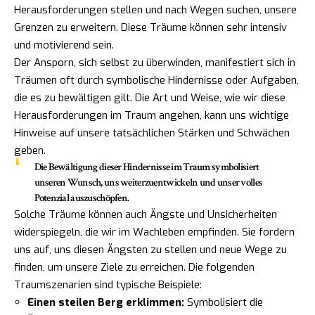
Herausforderungen stellen und nach Wegen suchen, unsere
Grenzen zu erweitern. Diese Träume können sehr intensiv
und motivierend sein.
Der Ansporn, sich selbst zu überwinden, manifestiert sich in
Träumen oft durch symbolische Hindernisse oder Aufgaben,
die es zu bewältigen gilt. Die Art und Weise, wie wir diese
Herausforderungen im Traum angehen, kann uns wichtige
Hinweise auf unsere tatsächlichen Stärken und Schwächen
geben.
Die Bewältigung dieser Hindernisse im Traum symbolisiert
unseren Wunsch, uns weiterzuentwickeln und unser volles
Potenzial auszuschöpfen.
Solche Träume können auch Ängste und Unsicherheiten
widerspiegeln, die wir im Wachleben empfinden. Sie fordern
uns auf, uns diesen Ängsten zu stellen und neue Wege zu
finden, um unsere Ziele zu erreichen. Die folgenden
Traumszenarien sind typische Beispiele:
Einen steilen Berg erklimmen:
Symbolisiert die