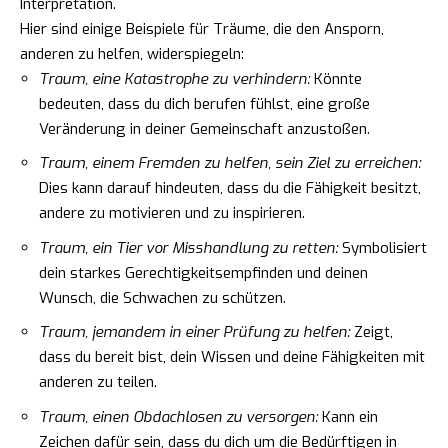
Interpretation.
Hier sind einige Beispiele für Träume, die den Ansporn,
anderen zu helfen, widerspiegeln:
Traum, eine Katastrophe zu verhindern:
Könnte
bedeuten, dass du dich berufen fühlst, eine große
Veränderung in deiner Gemeinschaft anzustoßen.
Traum, einem Fremden zu helfen, sein Ziel zu erreichen:
Dies kann darauf hindeuten, dass du die Fähigkeit besitzt,
andere zu motivieren und zu inspirieren.
Traum, ein Tier vor Misshandlung zu retten:
Symbolisiert
dein starkes Gerechtigkeitsempfinden und deinen
Wunsch, die Schwachen zu schützen.
Traum, jemandem in einer Prüfung zu helfen:
Zeigt,
dass du bereit bist, dein Wissen und deine Fähigkeiten mit
anderen zu teilen.
Traum, einen Obdachlosen zu versorgen:
Kann ein
Zeichen dafür sein, dass du dich um die Bedürftigen in