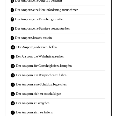
Der Ansporn, eine Angst zu besiegen
Der Ansporn, eine Herausforderung anzunehmen
Der Ansporn, eine Beziehung zu retten
Der Ansporn, eine Karriere voranzutreiben
Der Ansporn, kreativ zu sein
Der Ansporn, anderen zu helfen
Der Ansporn, die Wahrheit zu suchen
Der Ansporn, für Gerechtigkeit zu kämpfen
Der Ansporn, ein Versprechen zu halten
Der Ansporn, eine Schuld zu begleichen
Der Ansporn, sich zu entschuldigen
Der Ansporn, zu vergeben
Der Ansporn, sich zu ändern