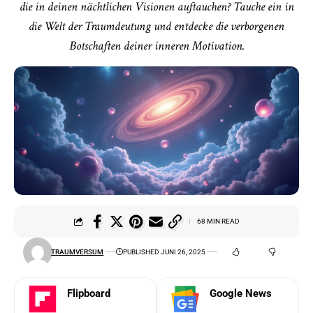
die in deinen nächtlichen Visionen auftauchen? Tauche ein in
die Welt der Traumdeutung und entdecke die verborgenen
Botschaften deiner inneren Motivation.
68 MIN READ
TRAUMVERSUM
PUBLISHED JUNI 26, 2025
Flipboard
Google News