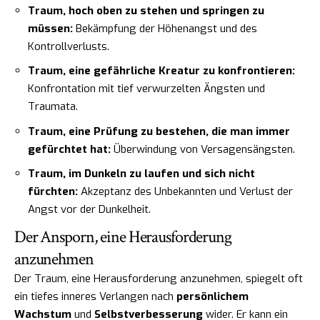
Traum, hoch oben zu stehen und springen zu
müssen:
Bekämpfung der Höhenangst und des
Kontrollverlusts.
Traum, eine gefährliche Kreatur zu konfrontieren:
Konfrontation mit tief verwurzelten Ängsten und
Traumata.
Traum, eine Prüfung zu bestehen, die man immer
gefürchtet hat:
Überwindung von Versagensängsten.
Traum, im Dunkeln zu laufen und sich nicht
fürchten:
Akzeptanz des Unbekannten und Verlust der
Angst vor der Dunkelheit.
Der Ansporn, eine Herausforderung
anzunehmen
Der Traum, eine Herausforderung anzunehmen, spiegelt oft
ein tiefes inneres Verlangen nach
persönlichem
Wachstum
und
Selbstverbesserung
wider. Er kann ein