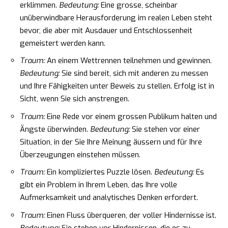
erklimmen.
Bedeutung:
Eine grosse, scheinbar
unüberwindbare Herausforderung im realen Leben steht
bevor, die aber mit Ausdauer und Entschlossenheit
gemeistert werden kann.
Traum:
An einem Wettrennen teilnehmen und gewinnen.
Bedeutung:
Sie sind bereit, sich mit anderen zu messen
und Ihre Fähigkeiten unter Beweis zu stellen. Erfolg ist in
Sicht, wenn Sie sich anstrengen.
Traum:
Eine Rede vor einem grossen Publikum halten und
Ängste überwinden.
Bedeutung:
Sie stehen vor einer
Situation, in der Sie Ihre Meinung äussern und für Ihre
Überzeugungen einstehen müssen.
Traum:
Ein kompliziertes Puzzle lösen.
Bedeutung:
Es
gibt ein Problem in Ihrem Leben, das Ihre volle
Aufmerksamkeit und analytisches Denken erfordert.
Traum:
Einen Fluss überqueren, der voller Hindernisse ist.
Bedeutung:
Sie stehen vor Hindernissen, die es zu