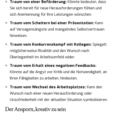
Traum von einer Beförderung:
Könnte bedeuten, dass
Sie sich bereit für neue Herausforderungen fühlen und
sich Anerkennung für Ihre Leistungen wünschen.
Traum vom Scheitern bei einer Präsentation:
Kann
auf Versagensängste und mangelndes Selbstvertrauen
hinweisen.
Traum vom Konkurrenzkampf mit Kollegen:
Spiegelt
möglicherweise Rivalität und den Wunsch nach
Überlegenheit im Arbeitsumfeld wider.
Traum vom Erhalt eines negativen Feedbacks:
Könnte auf die Angst vor Kritik und die Notwendigkeit, an
Ihren Fähigkeiten zu arbeiten, hindeuten.
Traum vom Wechsel des Arbeitsplatzes:
Kann den
Wunsch nach einer neuen Herausforderung oder
Unzufriedenheit mit der aktuellen Situation symbolisieren.
Der Ansporn, kreativ zu sein