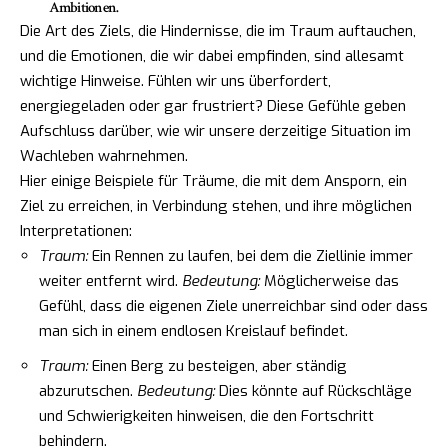
Ambitionen.
Die Art des Ziels, die Hindernisse, die im Traum auftauchen,
und die Emotionen, die wir dabei empfinden, sind allesamt
wichtige Hinweise. Fühlen wir uns überfordert,
energiegeladen oder gar frustriert? Diese Gefühle geben
Aufschluss darüber, wie wir unsere derzeitige Situation im
Wachleben wahrnehmen.
Hier einige Beispiele für Träume, die mit dem Ansporn, ein
Ziel zu erreichen, in Verbindung stehen, und ihre möglichen
Interpretationen:
Traum:
Ein Rennen zu laufen, bei dem die Ziellinie immer
weiter entfernt wird.
Bedeutung:
Möglicherweise das
Gefühl, dass die eigenen Ziele unerreichbar sind oder dass
man sich in einem endlosen Kreislauf befindet.
Traum:
Einen Berg zu besteigen, aber ständig
abzurutschen.
Bedeutung:
Dies könnte auf Rückschläge
und Schwierigkeiten hinweisen, die den Fortschritt
behindern.