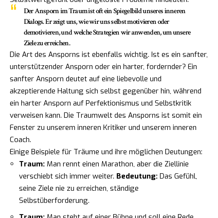
Der Ansporn im Traum ist oft ein Spiegelbild unseres inneren
Dialogs. Er zeigt uns, wie wir uns selbst motivieren oder
demotivieren, und welche Strategien wir anwenden, um unsere
Ziele zu erreichen.
Die Art des Ansporns ist ebenfalls wichtig. Ist es ein sanfter,
unterstützender Ansporn oder ein harter, fordernder? Ein
sanfter Ansporn deutet auf eine liebevolle und
akzeptierende Haltung sich selbst gegenüber hin, während
ein harter Ansporn auf Perfektionismus und Selbstkritik
verweisen kann. Die Traumwelt des Ansporns ist somit ein
Fenster zu unserem inneren Kritiker und unserem inneren
Coach.
Einige Beispiele für Träume und ihre möglichen Deutungen:
Traum:
Man rennt einen Marathon, aber die Ziellinie
verschiebt sich immer weiter.
Bedeutung:
Das Gefühl,
seine Ziele nie zu erreichen, ständige
Selbstüberforderung.
Traum:
Man steht auf einer Bühne und soll eine Rede