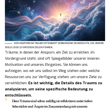
DER ANSPORN IM TRAUM OFFENBART VERBORGENE SEHNSÜCHTE, DIE UNSERE
SEELE LEISE ZU GROSSEN ZIELEN FÜHREN.
Träume, in denen der Ansporn, ein Ziel zu erreichen, im
Vordergrund steht, sind oft Spiegelbilder unserer inneren
Motivation und unseres Ehrgeizes. Sie können uns
aufzeigen, wo wir uns selbst im Weg stehen oder welche
Ressourcen uns zur Verfügung stehen, um unsere Ziele zu
verwirklichen.
Es ist wichtig, die Details des Traums zu
analysieren, um seine spezifische Bedeutung zu
entschlüsseln.
Diese Träume sind selten zufällig; sie reflektieren meist tiefere
Sehnsüchte und Ängste im Zusammenhang mit unseren