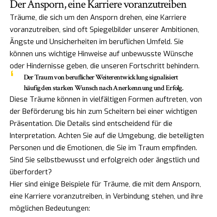
Der Ansporn, eine Karriere voranzutreiben
Träume, die sich um den Ansporn drehen, eine Karriere
voranzutreiben, sind oft Spiegelbilder unserer Ambitionen,
Ängste und Unsicherheiten im beruflichen Umfeld. Sie
können uns wichtige Hinweise auf unbewusste Wünsche
oder Hindernisse geben, die unseren Fortschritt behindern.
Der Traum von beruflicher Weiterentwicklung signalisiert
häufig den
starken Wunsch nach Anerkennung und Erfolg
.
Diese Träume können in vielfältigen Formen auftreten, von
der Beförderung bis hin zum Scheitern bei einer wichtigen
Präsentation. Die Details sind entscheidend für die
Interpretation. Achten Sie auf die Umgebung, die beteiligten
Personen und die Emotionen, die Sie im Traum empfinden.
Sind Sie selbstbewusst und erfolgreich oder ängstlich und
überfordert?
Hier sind einige Beispiele für Träume, die mit dem Ansporn,
eine Karriere voranzutreiben, in Verbindung stehen, und ihre
möglichen Bedeutungen: