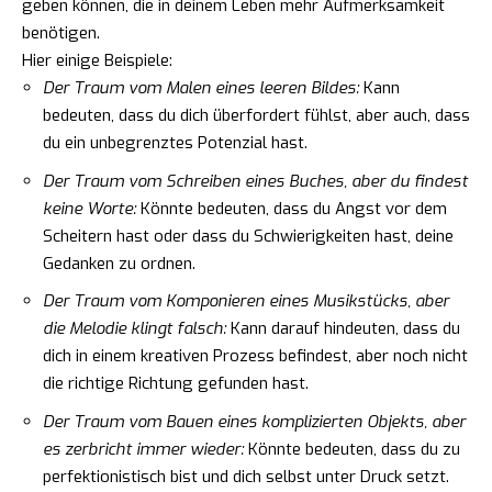
geben können, die in deinem Leben mehr Aufmerksamkeit
benötigen.
Hier einige Beispiele:
Der Traum vom Malen eines leeren Bildes:
Kann
bedeuten, dass du dich überfordert fühlst, aber auch, dass
du ein unbegrenztes Potenzial hast.
Der Traum vom Schreiben eines Buches, aber du findest
keine Worte:
Könnte bedeuten, dass du Angst vor dem
Scheitern hast oder dass du Schwierigkeiten hast, deine
Gedanken zu ordnen.
Der Traum vom Komponieren eines Musikstücks, aber
die Melodie klingt falsch:
Kann darauf hindeuten, dass du
dich in einem kreativen Prozess befindest, aber noch nicht
die richtige Richtung gefunden hast.
Der Traum vom Bauen eines komplizierten Objekts, aber
es zerbricht immer wieder:
Könnte bedeuten, dass du zu
perfektionistisch bist und dich selbst unter Druck setzt.