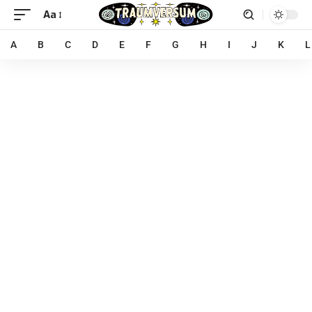
Aa
A
B
C
D
E
F
G
H
I
J
K
L