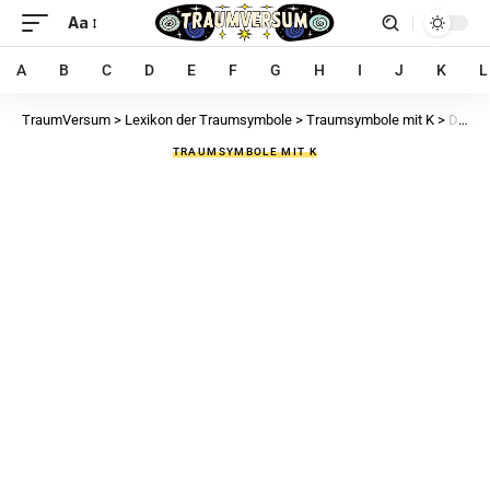
Aa
A
B
C
D
E
F
G
H
I
J
K
L
TraumVersum
>
Lexikon der Traumsymbole
>
Traumsymbole mit K
>
Die Kohlenschaufel im Traum – 34 Bedeutungen und Interpretationen der Kohlenschaufel
TRAUMSYMBOLE MIT K