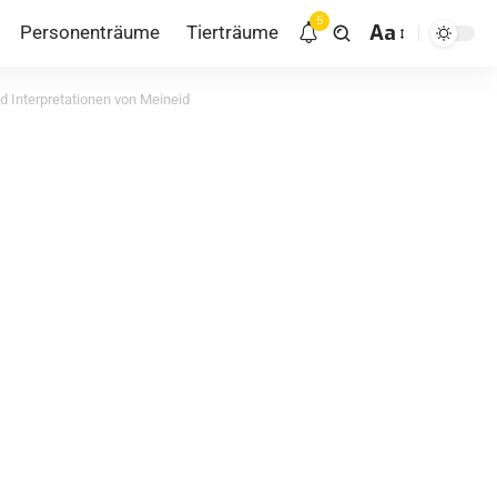
5
Aa
Personenträume
Tierträume
 Interpretationen von Meineid