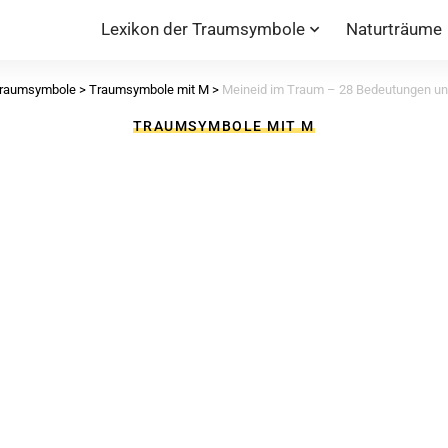
Lexikon der Traumsymbole
Naturträume
Traumsymbole
>
Traumsymbole mit M
>
Meineid im Traum – 28 Bedeutungen und
TRAUMSYMBOLE MIT M