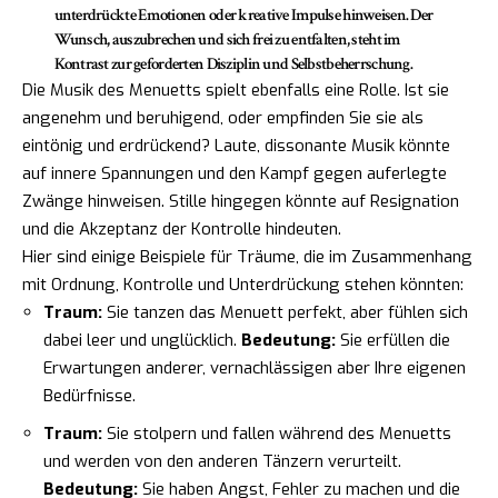
unterdrückte Emotionen oder kreative Impulse hinweisen. Der
Wunsch, auszubrechen und sich frei zu entfalten, steht im
Kontrast zur geforderten Disziplin und Selbstbeherrschung.
Die Musik des Menuetts spielt ebenfalls eine Rolle. Ist sie
angenehm und beruhigend, oder empfinden Sie sie als
eintönig und erdrückend? Laute, dissonante Musik könnte
auf innere Spannungen und den Kampf gegen auferlegte
Zwänge hinweisen. Stille hingegen könnte auf Resignation
und die Akzeptanz der Kontrolle hindeuten.
Hier sind einige Beispiele für Träume, die im Zusammenhang
mit Ordnung, Kontrolle und Unterdrückung stehen könnten:
Traum:
Sie tanzen das Menuett perfekt, aber fühlen sich
dabei leer und unglücklich.
Bedeutung:
Sie erfüllen die
Erwartungen anderer, vernachlässigen aber Ihre eigenen
Bedürfnisse.
Traum:
Sie stolpern und fallen während des Menuetts
und werden von den anderen Tänzern verurteilt.
Bedeutung:
Sie haben Angst, Fehler zu machen und die