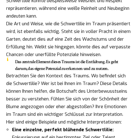
Schwertlilie könnte beispielsweise Weisheit und Respekt
repräsentieren, während eine weiße Reinheit und Neubeginn
andeuten kann.
Die Art und Weise, wie die Schwertlilie im Traum präsentiert
wird, ist ebenfalls wichtig. Steht sie in voller Pracht in einem
Garten, deutet dies auf eine Zeit des Wachstums und der
Erfüllung hin. Welkt sie hingegen, könnte dies auf verpasste
Chancen oder unerfüllte Potenziale hinweisen.
Das zentrale Element dieses Traums ist die Entfaltung. Es geht
darum, das eigene Potenzial zu erkennen und zu nutzen.
Betrachten Sie den Kontext des Traums. Wo befindet sich
die Schwertlilie? Wer ist bei Ihnen im Traum? Diese Details
können Ihnen helfen, die Botschaft des Unterbewusstseins
besser zu verstehen. Fühlen Sie sich von der Schönheit der
Blume angezogen oder eher abgestoßen? Ihre Emotionen
im Traum sind ein wichtiger Schlüssel zur Interpretation.
Hier sind einige Beispiele und mögliche Interpretationen:
Eine einzelne, perfekt blühende Schwertlilie:
Fokussierung auf ein bestimmtes Ziel oder Talent.