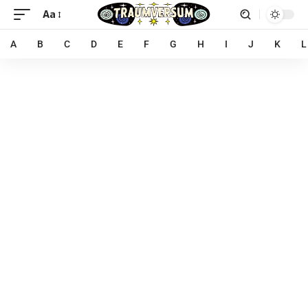
Aa
A
B
C
D
E
F
G
H
I
J
K
L