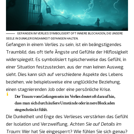
GEFANGEN IM VERLIES SYMBOLISIERT OFT INNERE BLOCKADEN, DIE UNSERE
SEELE IN DUNKLER EINSAMKEIT GEFANGEN HALTEN.
Gefangen in einem Verlies zu sein, ist ein beängstigendes
Traumbild, das oft tiefe Ängste und Gefühle der Hilflosigkeit
widerspiegelt. Es symbolisiert typischerweise das Gefühl, in
einer Situation festzustecken, aus der man keinen Ausweg
sieht. Dies kann sich auf verschiedene Aspekte des Lebens
beziehen, wie beispielsweise eine unglückliche Beziehung,
einen stagnierenden Job oder eine persönliche Krise.
Der Traum vom Gefangensein im Verlies deutet oft darauf hin,
dass man sich durch äußere Umstände oder innere Blockaden
eingeschränkt fühlt.
Die Dunkelheit und Enge des Verlieses verstärken das Gefühl
der Isolation und Verzweiflung.
Achten Sie auf Details im
Traum:
Wer hat Sie eingesperrt? Wie fühlen Sie sich genau?