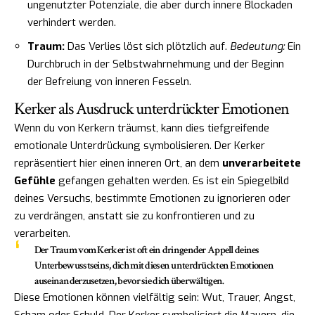
ungenutzter Potenziale, die aber durch innere Blockaden
verhindert werden.
Traum:
Das Verlies löst sich plötzlich auf.
Bedeutung:
Ein
Durchbruch in der Selbstwahrnehmung und der Beginn
der Befreiung von inneren Fesseln.
Kerker als Ausdruck unterdrückter Emotionen
Wenn du von Kerkern träumst, kann dies tiefgreifende
emotionale Unterdrückung symbolisieren. Der Kerker
repräsentiert hier einen inneren Ort, an dem
unverarbeitete
Gefühle
gefangen gehalten werden. Es ist ein Spiegelbild
deines Versuchs, bestimmte Emotionen zu ignorieren oder
zu verdrängen, anstatt sie zu konfrontieren und zu
verarbeiten.
Der Traum vom Kerker ist oft ein dringender Appell deines
Unterbewusstseins, dich mit diesen unterdrückten Emotionen
auseinanderzusetzen, bevor sie dich überwältigen.
Diese Emotionen können vielfältig sein: Wut, Trauer, Angst,
Scham oder Schuld. Der Kerker symbolisiert die Mauern, die