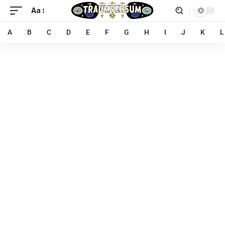
Aa
A
B
C
D
E
F
G
H
I
J
K
L