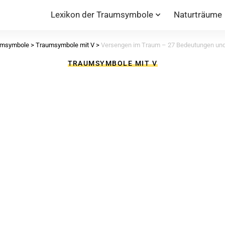
Lexikon der Traumsymbole
Naturträume
aumsymbole
>
Traumsymbole mit V
>
Versengen im Traum – 27 Bedeutungen und 
TRAUMSYMBOLE MIT V