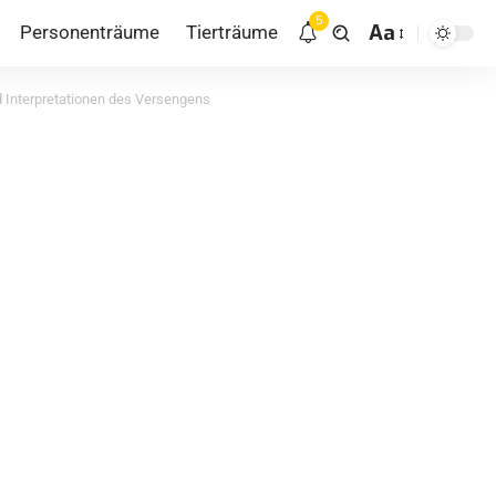
5
Aa
Personenträume
Tierträume
Interpretationen des Versengens