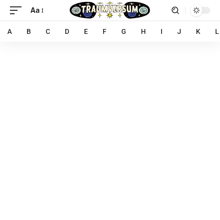
Aa
A
B
C
D
E
F
G
H
I
J
K
L