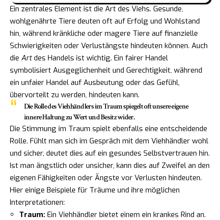
Ein zentrales Element ist die Art des Viehs. Gesunde,
wohlgenährte Tiere deuten oft auf Erfolg und Wohlstand
hin, während kränkliche oder magere Tiere auf finanzielle
Schwierigkeiten oder Verlustängste hindeuten können. Auch
die
Art
des Handels ist wichtig. Ein fairer Handel
symbolisiert Ausgeglichenheit und Gerechtigkeit, während
ein unfaier Handel auf Ausbeutung oder das Gefühl,
übervorteilt zu werden, hindeuten kann.
Die Rolle des Viehhändlers im Traum spiegelt oft unsere eigene
innere Haltung zu Wert und Besitz wider.
Die Stimmung im Traum spielt ebenfalls eine entscheidende
Rolle. Fühlt man sich im Gespräch mit dem Viehhändler wohl
und sicher, deutet dies auf ein gesundes Selbstvertrauen hin.
Ist man ängstlich oder unsicher, kann dies auf Zweifel an den
eigenen Fähigkeiten oder Ängste vor Verlusten hindeuten.
Hier einige Beispiele für Träume und ihre möglichen
Interpretationen:
Traum:
Ein Viehhändler bietet einem ein krankes Rind an.